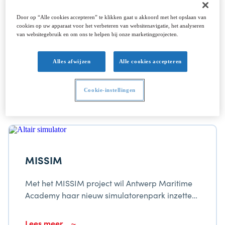
Safetrawl
Door op “Alle cookies accepteren” te klikken gaat u akkoord met het opslaan van
cookies op uw apparaat voor het verbeteren van websitenavigatie, het analyseren
van websitegebruik en om ons te helpen bij onze marketingprojecten.
Safetrawl is een project om een apparaat te
maken dat het risico op kapseizen van
Alles afwijzen
Alle cookies accepteren
boomkorkotters vermindert. Het systeem
controleert voortdurend de stabiliteit van het
Lees meer
schip en geeft visuele en hoorbare
Cookie-instellingen
waarschuwingen zodra een vooraf bepaalde
drempel is overschreden.
MISSIM
Met het MISSIM project wil Antwerp Maritime
Academy haar nieuw simulatorenpark inzetten
om de dienstverlening naar het maritieme
weefsel in Vlaanderen te moderniseren en
Lees meer