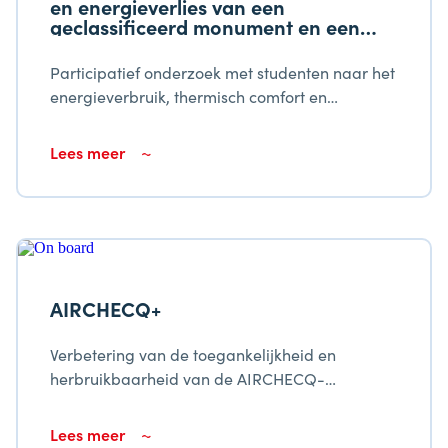
en energieverlies van een
geclassificeerd monument en een
nieuw gebouw
Participatief onderzoek met studenten naar het
energieverbruik, thermisch comfort en
energieverlies van een geklasseerd monument
en een nieuw gebouw. Onderwijsinstellingen
Lees meer
moeten de leerproductiviteit van studenten
stimuleren.
AIRCHECQ+
Verbetering van de toegankelijkheid en
herbruikbaarheid van de AIRCHECQ-
producten voor nieuwe disciplines
Lees meer