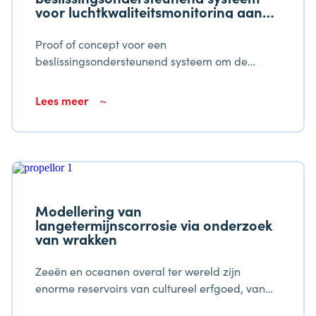
voor luchtkwaliteitsmonitoring aan
boord
Proof of concept voor een
beslissingsondersteunend systeem om de
beroepsrisico's van zeevarenden als gevolg
van de luchtkwaliteit te verminderen
Lees meer
Modellering van
langetermijnscorrosie via onderzoek
van wrakken
Zeeën en oceanen overal ter wereld zijn
enorme reservoirs van cultureel erfgoed, van
dien aard dat ze daardoor als het grootste