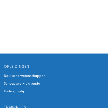
het bijvoorbeeld gebruikelijk dat kinderen
meevaren tijdens vakanties. Helaas hebben we
onvoldoende kennis over de
binnenluchtkwaliteit in de accommodaties van
schepen.
OPLEIDINGEN
Nautische wetenschappen
Scheepswerktuigkunde
Hydrography
TRAININGEN