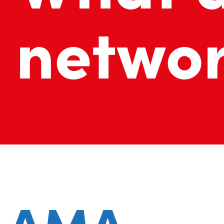
netwo
AMA