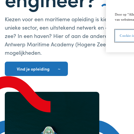
Door op “Alle
Kiezen voor een maritieme opleiding is kiezen voor e
van websitena
unieke sector, een uitstekend netwerk en een oneind
zee? In een haven? Hier of aan de andere kant van de 
Cookie-i
Antwerp Maritime Academy (Hogere Zeevaartschool) b
mogelijkheden.
Vind je opleiding