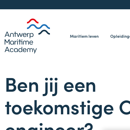
Maritiem leven
Opleidin
Ben jij een
toekomstige 
engineer?