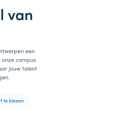
l van
 Antwerpen een
en onze campus
ar jouw talent
gen.
f te kiezen