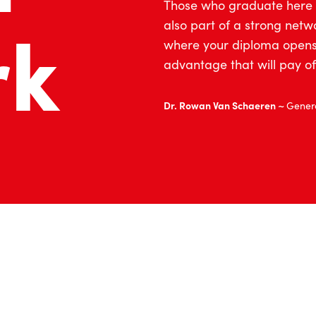
Those who graduate here d
rk
also part of a strong net
where your diploma opens d
advantage that will pay off
Dr. Rowan Van Schaeren ~
Genera