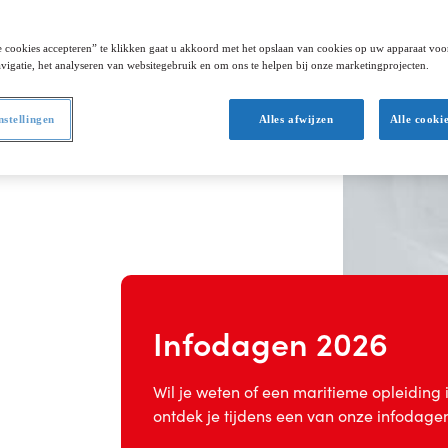
 cookies accepteren” te klikken gaat u akkoord met het opslaan van cookies op uw apparaat voo
en sterke carrière, een
vigatie, het analyseren van websitegebruik en om ons te helpen bij onze marketingprojecten.
ig boeiende wereld. Op
wereld? Jij beslist.
nstellingen
Alles afwijzen
Alle cooki
iedt je alvast alle
Infodagen 2026
Wil je weten of een maritieme opleiding i
ontdek je tijdens een van onze infodage