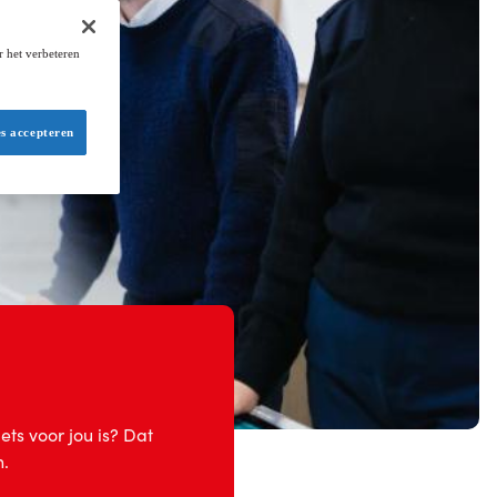
r het verbeteren
es accepteren
ets voor jou is? Dat
n.