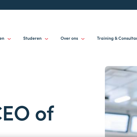
gen
Studeren
Over ons
Training & Consult
CEO of