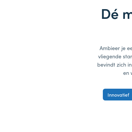
Dé m
Ambieer je ee
vliegende sta
bevindt zich 
en 
Innovatief