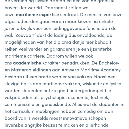
de verbinding tussen de stad en een van de grootste
havens ter wereld. Daarnaast zetten we
onze
maritieme
expertise
centraal. De meeste van onze
afgestudeerden gaan varen maar kiezen na enkele
jaren dikwijls voor een leidinggevende functie aan de
wal. ‘Zeevaart’ dekt de lading dus onvoldoende, de
mogelijkheden van het diploma dat je hier behaalt
reiken veel verder en garanderen je een ijzersterke
maritieme carrière. Daarom willen we ook
ons
academische
karakter benadrukken. De Bachelor-
en Masteropleidingen aan Antwerp Maritime Academy
bestaan uit een brede waaier van vakken. Naast een
stevige basis aan maritieme vakken, wiskunde en fysica
worden studenten net zo goed ondergedompeld in
vakgebieden als psychologie, economie, techniek,
communicatie en geneeskunde. Alles wat de studenten in
het curriculum meekrijgen hebben ze nodig om aan
boord van ‘s werelds meest innovatieve schepen
levensbelangrijke keuzes te maken en allerhande