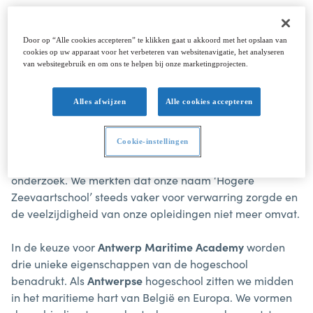
De Hogere Zeevaartschool kiest vanaf 16 februari 2022
voor een nieuwe naam:
Antwerp Maritime Academy
.
Door op “Alle cookies accepteren” te klikken gaat u akkoord met het opslaan van
cookies op uw apparaat voor het verbeteren van websitenavigatie, het analyseren
Het maritieme onderwijs in Antwerpen kent een lange
van websitegebruik en om ons te helpen bij onze marketingprojecten.
traditie. Al sinds 1802 is het een vaste waarde binnen de
stad. In meer dan tweehonderd jaar heeft ons maritieme
Alles afwijzen
Alle cookies accepteren
onderwijs geen seconde stilgestaan. Onze opleidingen
zijn steeds meegegroeid met de evoluties binnen
Cookie-instellingen
technologie en onderwijs. De maritieme sector loopt
bovendien voorop als het gaat om innovatie en
onderzoek. We merkten dat onze naam ‘Hogere
Zeevaartschool’ steeds vaker voor verwarring zorgde en
de veelzijdigheid van onze opleidingen niet meer omvat.
In de keuze voor
Antwerp Maritime Academy
worden
drie unieke eigenschappen van de hogeschool
benadrukt. Als
Antwerpse
hogeschool zitten we midden
in het maritieme hart van België en Europa. We vormen