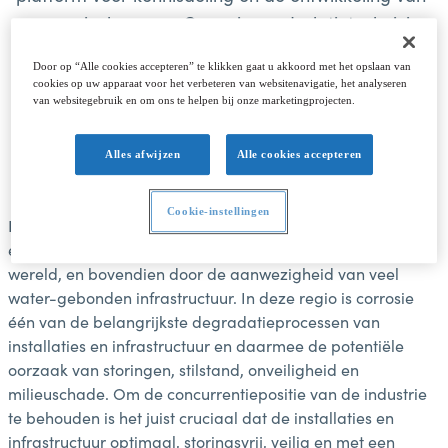
een curriculum voor Corrosie- en Isolatietechnici.
Het project wordt gecoördineerd door Kic-MPI en
Door op “Alle cookies accepteren” te klikken gaat u akkoord met het opslaan van
gefinancierd binnen het Interreg V programma.
cookies op uw apparaat voor het verbeteren van websitenavigatie, het analyseren
van websitegebruik en om ons te helpen bij onze marketingprojecten.
Alles afwijzen
Alle cookies accepteren
Cookie-instellingen
De grensregio Vlaanderen-Nederland kenmerkt zich door
één van de grootste concentraties aan procesindustrie ter
wereld, en bovendien door de aanwezigheid van veel
water-gebonden infrastructuur. In deze regio is corrosie
één van de belangrijkste degradatieprocessen van
installaties en infrastructuur en daarmee de potentiële
oorzaak van storingen, stilstand, onveiligheid en
milieuschade. Om de concurrentiepositie van de industrie
te behouden is het juist cruciaal dat de installaties en
infrastructuur optimaal, storingsvrij, veilig en met een