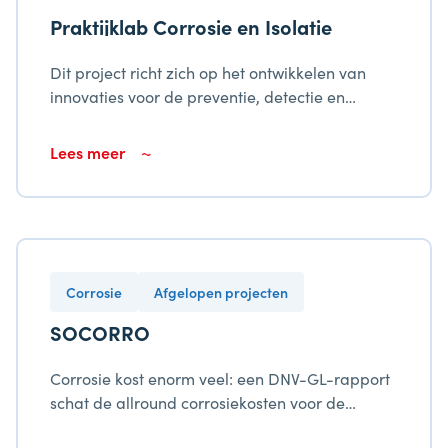
Praktijklab Corrosie en Isolatie
Dit project richt zich op het ontwikkelen van
innovaties voor de preventie, detectie en
reparatie can corrosie in de grensregio
Vlaanderen-Nederland. Het omvat de
Lees meer
oprichting van een testfaciliteit, het opzetten
van een digitaal platform voor kennisdeling en
de ontwikkeling van een curriculum voor
Corrosie- en Isolatietechnici. Het project wordt
gecoördineerd door Kic-MPI en gefinancierd
binnen het Interreg V programma.
Corrosie
Afgelopen projecten
SOCORRO
Corrosie kost enorm veel: een DNV-GL-rapport
schat de allround corrosiekosten voor de
Europese regio alleen in op meer dan 500