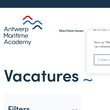
Maritiem leven
Opleidin
Door op “Alle
van websitena
Cookie-i
Vacatures
Paginering
Filters