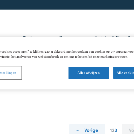
gen
Studeren
Over ons
Training & Consult
 cookies accepteren” te klikken gaat u akkoord met het opslaan van cookies op uw apparaat voo
vigatie, het analyseren van websitegebruik en om ons te helpen bij onze marketingprojecten.
nstellingen
Alles afwijzen
Alle cooki
Vorige
Vorige
Pagina
1
Pagina
2
Huidige
3
Vo
Vo