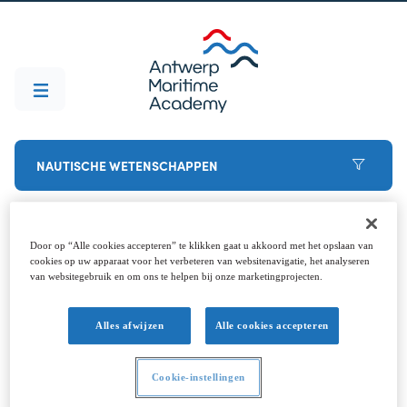
NAUTISCHE WETENSCHAPPEN
Door op “Alle cookies accepteren” te klikken gaat u akkoord met het opslaan van
Voor je start
cookies op uw apparaat voor het verbeteren van websitenavigatie, het analyseren
van websitegebruik en om ons te helpen bij onze marketingprojecten.
Besloten om ervoor te gaan? Welkom aan boord
Alles afwijzen
Alle cookies accepteren
(dat is de laatste woordspeling, beloofd). Om de
start helemaal vlekkeloos te laten verlopen, breng
Cookie-instellingen
je best deze puntjes vooraf in orde. Neem gerust