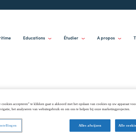
ritime
Educations
Étudier
A propos
T
assurance de qu
 cookies accepteren” te klikken gaat u akkoord met het opslaan van cookies op uw apparaat voo
vigatie, het analyseren van websitegebruik en om ons te helpen bij onze marketingprojecten.
ule sur un cycle de six ans. La gestion se base sur:
nstellingen
Alles afwijzen
Alle cooki