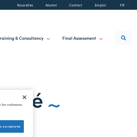
Nouvelles
Alumni
Contact
Emploi
FR
raining & Consultancy
Final Assessment
alité
r het verbeteren
es accepteren