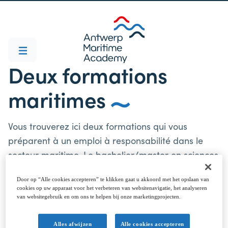
Deux formations
maritimes
Vous trouverez ici deux formations qui vous
préparent à un emploi à responsabilité dans le
secteur maritime. Le bachelier/master en sciences
nautiques fera de vous un capitaine aguerri, tant à
Door op “Alle cookies accepteren” te klikken gaat u akkoord met het opslaan van
bord que sur la terre ferme. Le bachelier/master
cookies op uw apparaat voor het verbeteren van websitenavigatie, het analyseren
en génie maritime offre tout ce dont vous avez
van websitegebruik en om ons te helpen bij onze marketingprojecten.
besoin pour jouer le rôle de chef mécanicien.
Alles afwijzen
Alle cookies accepteren