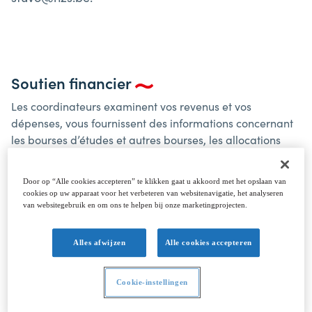
Soutien financier
Les coordinateurs examinent vos revenus et vos
dépenses, vous fournissent des informations concernant
les bourses d’études et autres bourses, les allocations
familiales, les pensions alimentaires, les impôts, etc.Ils
peuvent vous aider à compléter les formulaires et à
Door op “Alle cookies accepteren” te klikken gaat u akkoord met het opslaan van
suivre votre dossier.
cookies op uw apparaat voor het verbeteren van websitenavigatie, het analyseren
van websitegebruik en om ons te helpen bij onze marketingprojecten.
En cas de problèmes financiers graves de courte durée,
vous pouvez éventuellement échelonner, en tenant
Alles afwijzen
Alle cookies accepteren
compte de la date d’échéance des paiements, le
paiement de vos frais d’inscription et de stage, obtenir
Cookie-instellingen
une avance sur votre bourse d’étude et/ou recevoir un
prêt.