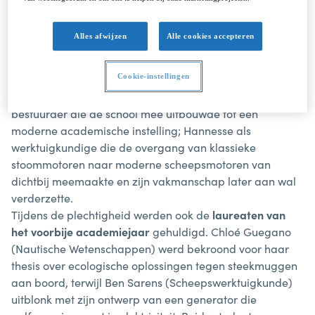
rolmodellen. Dit jaar dragen de opleidingen Nautische
Wetenschappen en Scheepswerktuigkunde de namen
Alles afwijzen
Alle cookies accepteren
van resp.
kapitein Patrick Blondé
en
werktuigkundige
Armand Hannesse
.
Beiden hebben een indrukwekkende loopbaan achter de
Cookie-instellingen
rug: Blondé als kapitein en later als directeur en
bestuurder die de school mee uitbouwde tot een
moderne academische instelling; Hannesse als
werktuigkundige die de overgang van klassieke
stoommotoren naar moderne scheepsmotoren van
dichtbij meemaakte en zijn vakmanschap later aan wal
verderzette.
Tijdens de plechtigheid werden ook de
laureaten van
het voorbije academiejaar
gehuldigd. Chloé Guegano
(Nautische Wetenschappen) werd bekroond voor haar
thesis over ecologische oplossingen tegen steekmuggen
aan boord, terwijl Ben Sarens (Scheepswerktuigkunde)
uitblonk met zijn ontwerp van een generator die