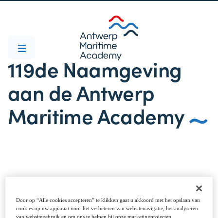
119de Naamgeving
aan de Antwerp
Maritime Academy
De Antwerp Maritime Academy – Hogere
Zeevaartschool hield deze week haar
119de
Door op “Alle cookies accepteren” te klikken gaat u akkoord met het opslaan van
Naamgeving
, een jaarlijkse traditie waarbij opleidingen
cookies op uw apparaat voor het verbeteren van websitenavigatie, het analyseren
de naam krijgen van inspirerende maritieme
van websitegebruik en om ons te helpen bij onze marketingprojecten.