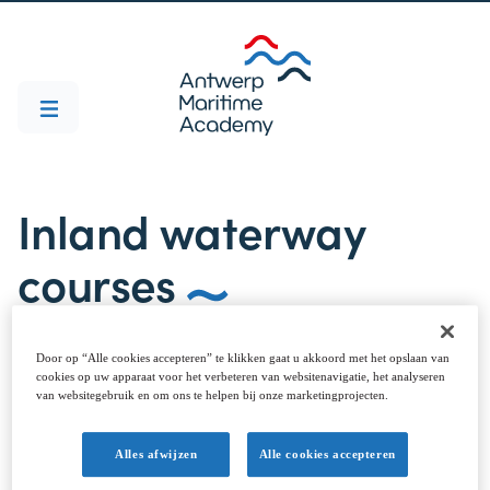
Inland waterway
courses
Door op “Alle cookies accepteren” te klikken gaat u akkoord met het opslaan van
cookies op uw apparaat voor het verbeteren van websitenavigatie, het analyseren
van websitegebruik en om ons te helpen bij onze marketingprojecten.
INLAND WATERWAY COURSES
Alles afwijzen
Alle cookies accepteren
De Antwerp Maritime Academy is een divers centrum