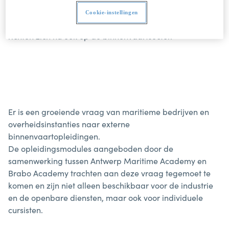
van maritieme kennis. De uitrusting en knowhow worden
Cookie-instellingen
niet langer alleen gebruikt voor de zeevaart, maar
richten zich nu ook op de binnenvaartsector.
Er is een groeiende vraag van maritieme bedrijven en
overheidsinstanties naar externe
binnenvaartopleidingen.
De opleidingsmodules aangeboden door de
samenwerking tussen Antwerp Maritime Academy en
Brabo Academy trachten aan deze vraag tegemoet te
komen en zijn niet alleen beschikbaar voor de industrie
en de openbare diensten, maar ook voor individuele
cursisten.