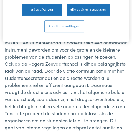
Wat doen we?
Alles afwijzen
Alle cookies accepteren
In onze vergaderingen behandelen we alle
opmerkingen, vragen en problemen die de studenten
Cookie-instellingen
ons aanreikten. Wij zorgen er dan voor dat de juiste
persoon deze informatie ontvangt om dit probleem op te
lossen. Een studentenraad is ondertussen een onmisbaar
instrument geworden om voor de grote en de kleinere
problemen van de studenten oplossingen te zoeken.
Ook op de Hogere Zeevaartschool is dit de belangrijkste
taak van de raad. Door de vlotte communicatie met het
studentensecretariaat en de directie worden alle
problemen snel en efficiënt aangepakt. Daarnaast
vraagt de directie ons advies i.v.m. het algemene beleid
van de school, zoals daar zijn het drugspreventiebeleid,
het tuchtreglement en vele andere uiteenlopende zaken.
Tenslotte probeert de studentenraad infosessies te
organiseren om de studenten iets bij te brengen. Dit
gaat van interne regelingen en afspraken tot audits en