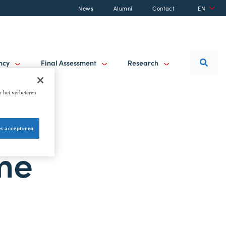
News
Alumni
Contact
EN
ancy
Final Assessment
Research
r het verbeteren
es accepteren
me