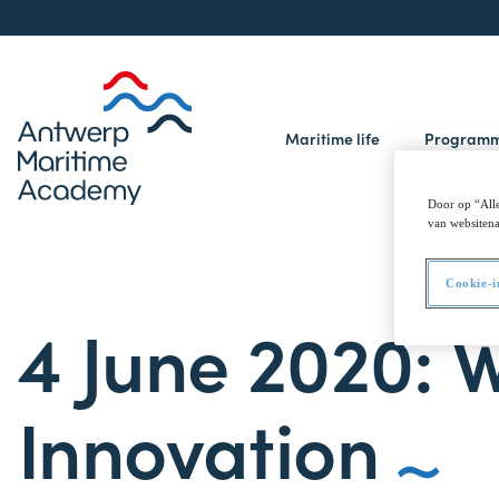
Maritime life
Program
Door op “Alle
van websitena
Cookie-i
4 June 2020: 
Innovation