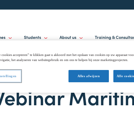
mes
Students
About us
Training & Consult
 cookies accepteren” te klikken gaat u akkoord met het opslaan van cookies op uw apparaat voo
vigatie, het analyseren van websitegebruik en om ons te helpen bij onze marketingprojecten.
nstellingen
Alles afwijzen
Alle cooki
Webinar Mariti