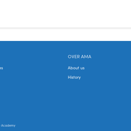
OVER AMA
es
About us
History
e Academy