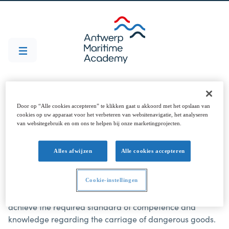
Door op “Alle cookies accepteren” te klikken gaat u akkoord met het opslaan van
cookies op uw apparaat voor het verbeteren van websitenavigatie, het analyseren
van websitegebruik en om ons te helpen bij onze marketingprojecten.
IMDG
Alles afwijzen
Alle cookies accepteren
The IMDG course has been designed to meet the
requirements of the STCW Convention 1978, as amended,
Table A-II/2.
Cookie-instellingen
Those who succesfully complete this course should
achieve the required standard of competence and
knowledge regarding the carriage of dangerous goods.